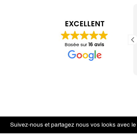
Öznur Akkusian
il y a 4 mois
EXCELLENT
Un grand merci pour le magnifique bibi,
réalisé exactement dans les couleurs que je
Basée sur
16 avis
er
souhaitais pour un mariage. Un travail
sérieux. Je recommande.
Suivez-nous et partagez nous vos looks avec l