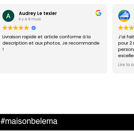
Audrey Le texier
il y a 9 mois
Livraison rapide et article conforme à la
J’ai fa
description et aux photos. Je recommande
pour 2
!
personn
excelle
pris le
Lire la s
qualité
grand 
#maisonbelema
e