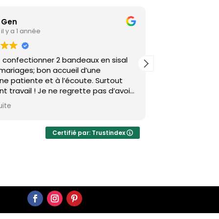
Gen
Ianja
il y a 1 année
il y a 2 a
it confectionner 2 bandeaux en sisal
Très belles créa
 mariages; bon accueil d’une
timing très ser
e patiente et à l’écoute. Surtout
Belema a su r
nt travail ! Je ne regrette pas d’avoir
temps et selon 
 train de Lyon pour venir, le rapport
juste parfait et
uite
Lire la suite
 -prix en vaut le déplacement !!! Un
talent et du pr
merci Madame!
recommande f
Certifié par: Trustindex