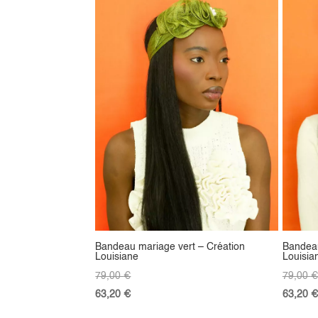
Bandeau mariage vert – Création
Bandeau
Louisiane
Louisia
79,00
€
79,00
€
63,20
€
63,20
€