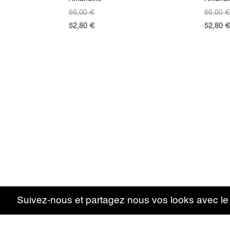
66,00
€
66,00
€
52,80
€
52,80
€
Suivez-nous et partagez nous vos looks avec l