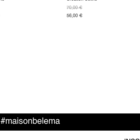
70,00
€
56,00
€
#maisonbelema
e