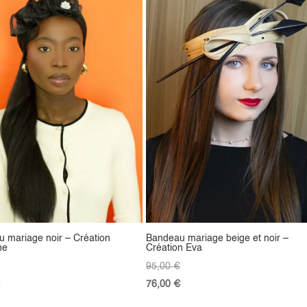
 mariage noir – Création
Bandeau mariage beige et noir –
ne
Création Eva
95,00
€
76,00
€