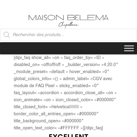
Recherche
de
produits
[dipi_faq show_all= »on » faq_order_by= »ID »
disabled_on= »off|off|off » _builder_version= »4.20.0″
_module_preset= »default » hover_enabled= »0″
global_colors_info= »{} » admin_label= »CGV avec
module de FAQ Pixel » sticky_enabled= »0″
faq_layout= »accordion » accordion_close_all= »on »
icon_animate= »on » icon_closed_color= »#000000″
title_closed_font= »Helvetica|||||||| »
border_color_all_entries_open= »#000000″
title_background_open= »#000000″
title_open_text_color= »#FFFFFF »][/dipi_faq]
EXCELLENT