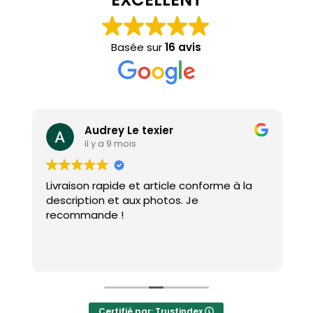
Basée sur
16 avis
Audrey Le texier
il y a 9 mois
Livraison rapide et article conforme à la
J
e
description et aux photos. Je
p
recommande !
p
e
d
L
r
Certifié par: Trustindex