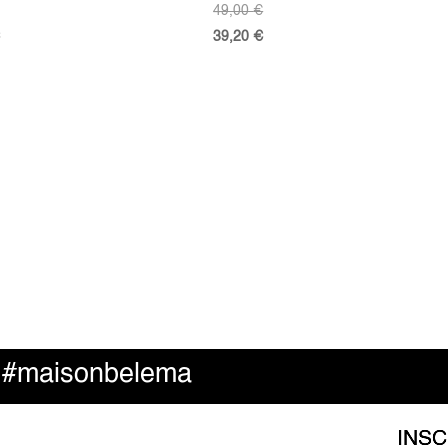
49,00
€
39,20
€
#maisonbelema
e
INS