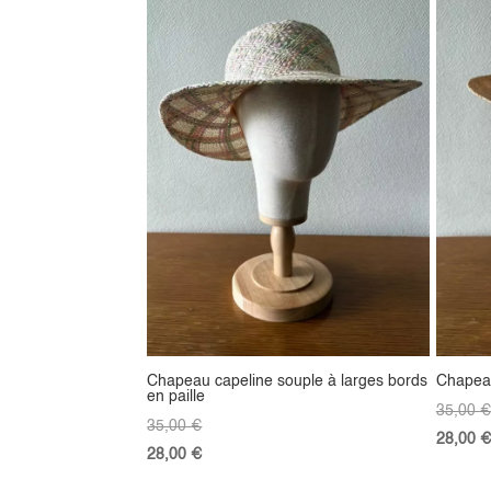
Chapeau capeline souple à larges bords
Chapeau
en paille
35,00
€
35,00
€
28,00
€
28,00
€