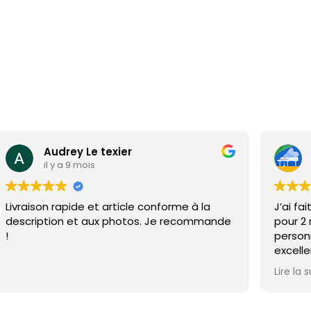
Audrey Le texier
il y a 9 mois
Livraison rapide et article conforme à la
J’ai fa
description et aux photos. Je recommande
pour 2
!
personn
excelle
pris le
Lire la s
qualité
grand 