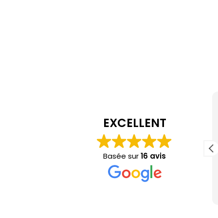
Öznur Akkusian
il y a 4 mois
EXCELLENT
Un grand merci pour le magnifique bibi,
réalisé exactement dans les couleurs que je
Basée sur
16 avis
er
souhaitais pour un mariage. Un travail
sérieux. Je recommande.