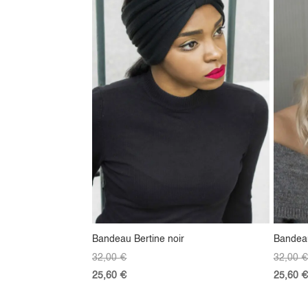
Bandeau Bertine noir
Bandeau
32,00
€
32,00
€
25,60
€
25,60
€