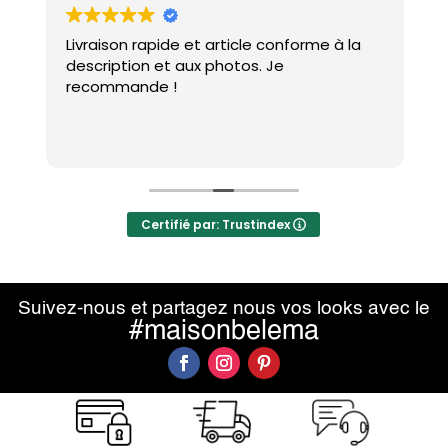
Livraison rapide et article conforme à la
J
e
description et aux photos. Je
p
recommande !
p
e
d
L
r
Certifié par: Trustindex
Suivez-nous et partagez nous vos looks avec le
#maisonbelema