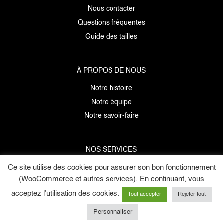
Nous contacter
Questions fréquentes
Guide des tailles
À PROPOS DE NOUS
Notre histoire
Notre équipe
Notre savoir-faire
NOS SERVICES
Ce site utilise des cookies pour assurer son bon fonctionnement
Données personnelles
(WooCommerce et autres services). En continuant, vous
Mentions légales
acceptez l'utilisation des cookies.
C.G.V
Tout accepter
Rejeter tout
E-cartes cadeaux
Personnaliser