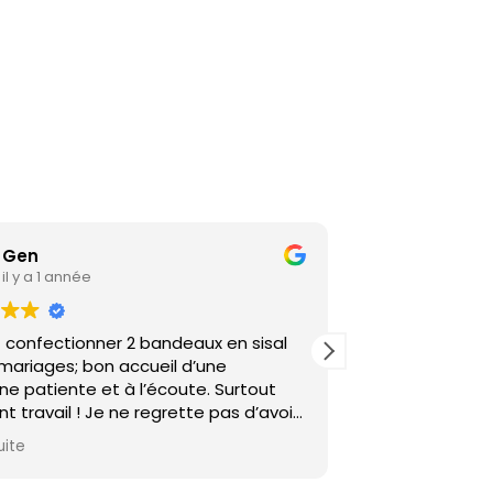
Gen
Ianja
il y a 1 année
il y a 2 a
it confectionner 2 bandeaux en sisal
Très belles créa
 mariages; bon accueil d’une
timing très ser
e patiente et à l’écoute. Surtout
Belema a su r
nt travail ! Je ne regrette pas d’avoir
temps et selon 
 train de Lyon pour venir, le rapport
juste parfait et
uite
Lire la suite
 -prix en vaut le déplacement !!! Un
talent et du pr
merci Madame!
recommande f