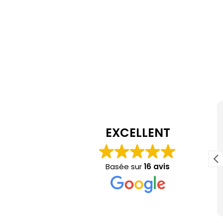
Öznur Akkusian
il y a 4 mois
EXCELLENT
Un grand merci pour le magnifique bibi,
réalisé exactement dans les couleurs que je
Basée sur
16 avis
er
souhaitais pour un mariage. Un travail
sérieux. Je recommande.