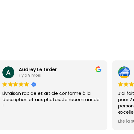
Audrey Le texier
il y a 9 mois
Livraison rapide et article conforme à la
J’ai fa
description et aux photos. Je recommande
pour 2
!
personn
excelle
pris le
Lire la s
qualité
grand 