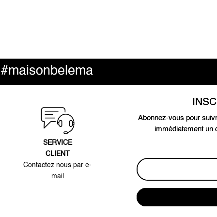
#maisonbelema
e
INS
Abonnez-vous pour suivr
immédiatement un c
SERVICE
CLIENT
Contactez nous par e-
mail