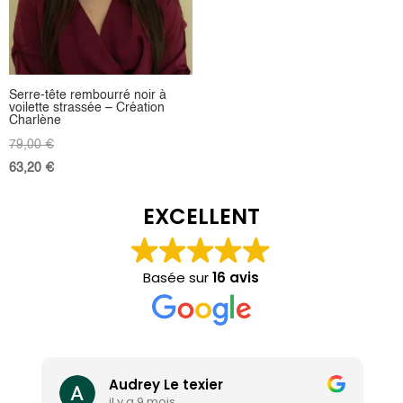
Serre-tête rembourré noir à
voilette strassée – Création
Charlène
79,00
€
63,20
€
EXCELLENT
Basée sur
16 avis
Audrey Le texier
il y a 9 mois