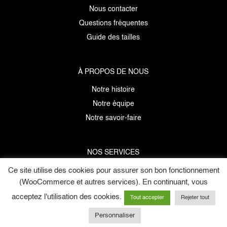
Nous contacter
Questions fréquentes
Guide des tailles
À PROPOS DE NOUS
Notre histoire
Notre équipe
Notre savoir-faire
NOS SERVICES
Ce site utilise des cookies pour assurer son bon fonctionnement
Données personnelles
(WooCommerce et autres services). En continuant, vous
Mentions légales
acceptez l'utilisation des cookies.
C.G.V
Tout accepter
Rejeter tout
E-cartes cadeaux
Personnaliser