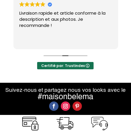
Livraison rapide et article conforme à la
J
e
description et aux photos. Je
p
recommande !
p
e
d
L
r
Certifié par: Trustindex
Suivez-nous et partagez nous vos looks avec le
#maisonbelema