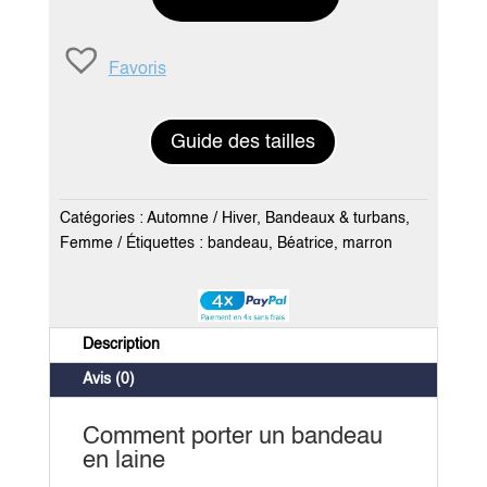
Bandeau
Béatrice
Favoris
marron
Guide des tailles
Catégories :
Automne / Hiver
,
Bandeaux & turbans
,
Femme
Étiquettes :
bandeau
,
Béatrice
,
marron
Description
Avis (0)
Comment porter un bandeau
en laine