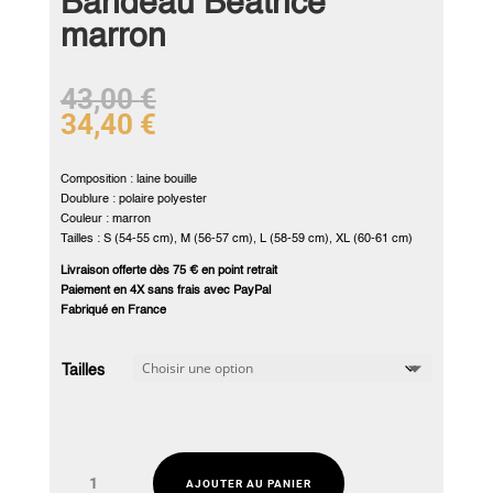
Bandeau Béatrice
marron
43,00
€
34,40
€
Composition : laine bouille
Doublure : polaire polyester
Couleur : marron
Tailles : S (54-55 cm), M (56-57 cm), L (58-59 cm), XL (60-61 cm)
Livraison offerte dès 75 € en point retrait
Paiement en 4X sans frais avec PayPal
Fabriqué en France
Tailles
quantité
AJOUTER AU PANIER
de