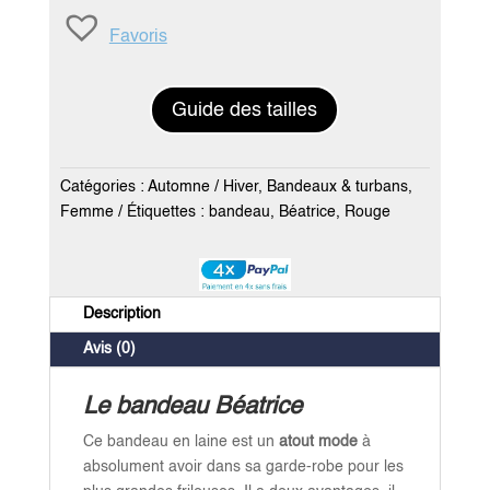
Béatrice
Favoris
rouge
Guide des tailles
Catégories :
Automne / Hiver
,
Bandeaux & turbans
,
Femme
Étiquettes :
bandeau
,
Béatrice
,
Rouge
Description
Avis (0)
Le bandeau Béatrice
Ce bandeau en laine est un
atout mode
à
absolument avoir dans sa garde-robe pour les