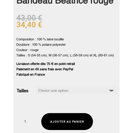
Bandeau Béatrice rouge
43,00
€
34,40
€
Composition : 100 % laine bouillie
Doublure : 100 % polaire polyester
Couleur : rouge
Tailles : S (54-55 cm), M (56-57 cm), L (58-59 cm) et XL (60-61 cm)
Livraison offerte dès 75 € en point retrait
Paiement en 4X sans frais avec PayPal
Fabriqué en France
Tailles
quantité
AJOUTER AU PANIER
de
Bandeau