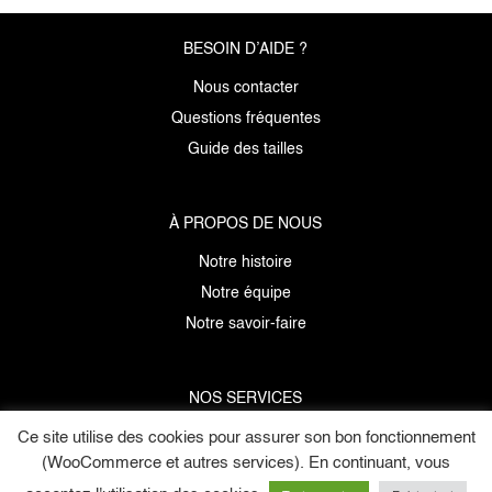
BESOIN D’AIDE ?
Nous contacter
Questions fréquentes
Guide des tailles
À PROPOS DE NOUS
Notre histoire
Notre équipe
Notre savoir-faire
NOS SERVICES
Données personnelles
Ce site utilise des cookies pour assurer son bon fonctionnement
(WooCommerce et autres services). En continuant, vous
Mentions légales