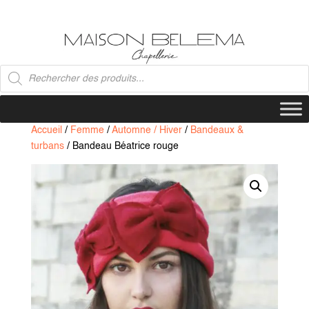
Recherche
de
produits
Accueil
/
Femme
/
Automne / Hiver
/
Bandeaux &
turbans
/ Bandeau Béatrice rouge