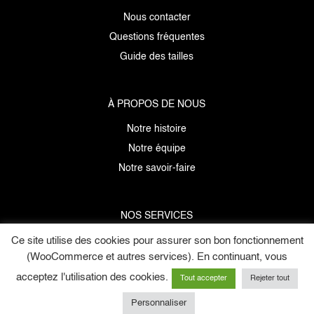
Nous contacter
Questions fréquentes
Guide des tailles
À PROPOS DE NOUS
Notre histoire
Notre équipe
Notre savoir-faire
NOS SERVICES
Ce site utilise des cookies pour assurer son bon fonctionnement
Données personnelles
(WooCommerce et autres services). En continuant, vous
Mentions légales
acceptez l'utilisation des cookies.
C.G.V
Tout accepter
Rejeter tout
E-cartes cadeaux
Personnaliser