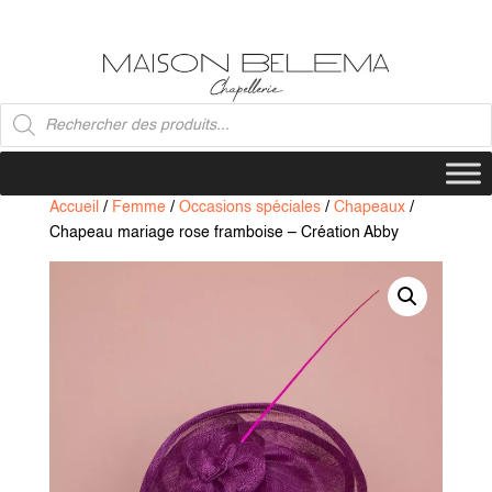
Recherche
de
produits
Accueil
/
Femme
/
Occasions spéciales
/
Chapeaux
/
Chapeau mariage rose framboise – Création Abby