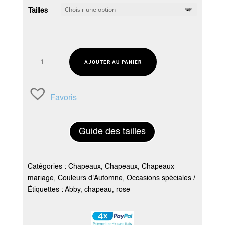
Tailles
quantité
AJOUTER AU PANIER
de
Chapeau
mariage
Favoris
rose
framboise
-
Guide des tailles
Création
Abby
Catégories :
Chapeaux
,
Chapeaux
,
Chapeaux
mariage
,
Couleurs d'Automne
,
Occasions spéciales
Étiquettes :
Abby
,
chapeau
,
rose