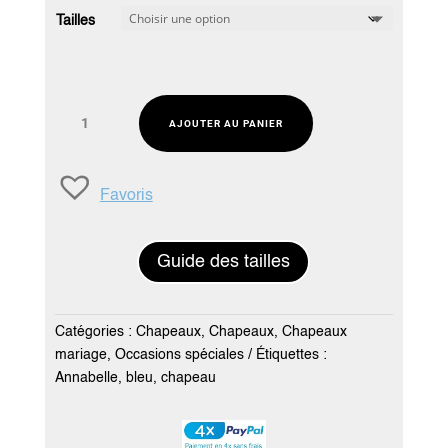
Tailles
quantité
AJOUTER AU PANIER
de
Chapeau
mariage
Favoris
bleu
clair
-
Guide des tailles
Création
Annabelle
Catégories :
Chapeaux
,
Chapeaux
,
Chapeaux
mariage
,
Occasions spéciales
Étiquettes :
Annabelle
,
bleu
,
chapeau