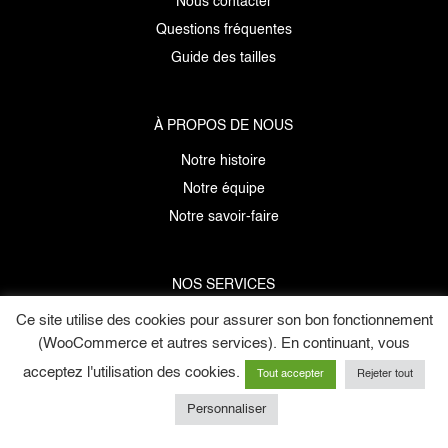
Nous contacter
Questions fréquentes
Guide des tailles
À PROPOS DE NOUS
Notre histoire
Notre équipe
Notre savoir-faire
NOS SERVICES
Ce site utilise des cookies pour assurer son bon fonctionnement
Données personnelles
(WooCommerce et autres services). En continuant, vous
Mentions légales
acceptez l'utilisation des cookies.
C.G.V
Tout accepter
Rejeter tout
E-cartes cadeaux
Personnaliser
Copyright © 2026 Maison Belema