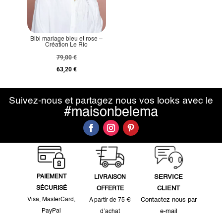
Bibi mariage bleu et rose –
Création Le Rio
79,00
€
63,20
€
Suivez-nous et partagez nous vos looks avec le
#maisonbelema
PAIEMENT
SERVICE
LIVRAISON
SÉCURISÉ
CLIENT
OFFERTE
Visa, MasterCard,
Contactez nous par
A partir de 75 €
PayPal
e-mail
d’achat