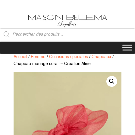
Recherche
de
produits
Accueil
/
Femme
/
Occasions spéciales
/
Chapeaux
/
Chapeau mariage corail – Création Aline