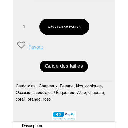
quantité
AJOUTER AU PANIER
de
Chapeau
mariage
Favoris
corail
-
Création
Guide des tailles
Aline
Catégories :
Chapeaux
,
Femme
,
Nos Iconiques
,
Occasions spéciales
Étiquettes :
Aline
,
chapeau
,
corail
,
orange
,
rose
Description