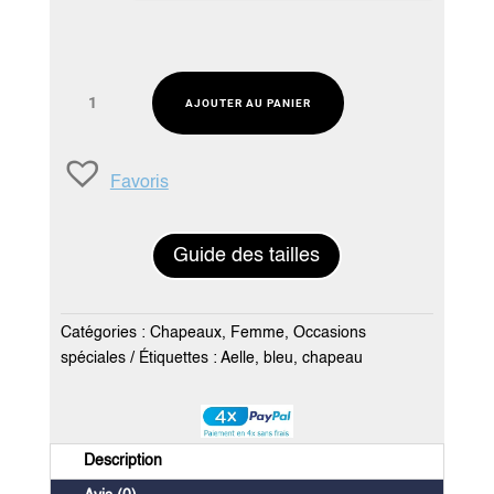
quantité
AJOUTER AU PANIER
de
Chapeau
mariage
Favoris
bleu
roi
-
Guide des tailles
Création
Aelle
Catégories :
Chapeaux
,
Femme
,
Occasions
spéciales
Étiquettes :
Aelle
,
bleu
,
chapeau
Description