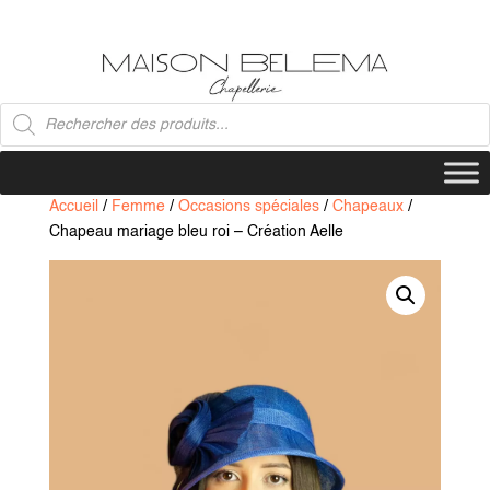
Recherche
de
produits
Accueil
/
Femme
/
Occasions spéciales
/
Chapeaux
/
Chapeau mariage bleu roi – Création Aelle