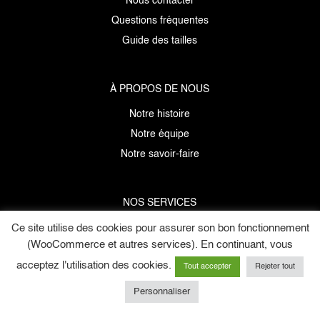
Nous contacter
Questions fréquentes
Guide des tailles
À PROPOS DE NOUS
Notre histoire
Notre équipe
Notre savoir-faire
NOS SERVICES
Données personnelles
Ce site utilise des cookies pour assurer son bon fonctionnement
(WooCommerce et autres services). En continuant, vous
Mentions légales
acceptez l'utilisation des cookies.
C.G.V
Tout accepter
Rejeter tout
E-cartes cadeaux
Personnaliser
Copyright © 2026 Maison Belema