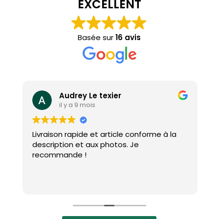
EXCELLENT
Basée sur
16 avis
Audrey Le texier
il y a 9 mois
Livraison rapide et article conforme à la
J
e
description et aux photos. Je
p
recommande !
p
e
d
L
r