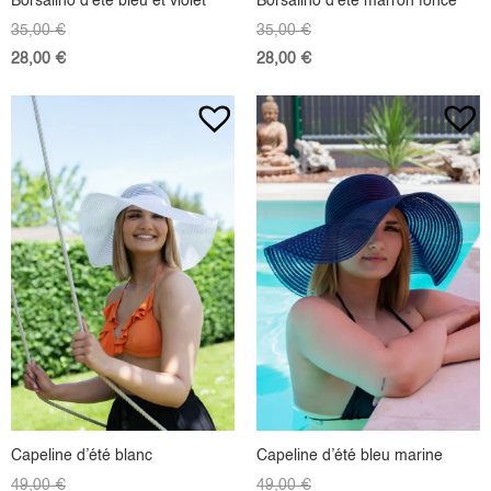
Borsalino d’été bleu et violet
Borsalino d’été marron foncé
35,00
€
35,00
€
28,00
€
28,00
€
Capeline d’été blanc
Capeline d’été bleu marine
49,00
€
49,00
€