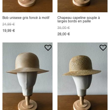
Bob unisexe gris foncé à motif
Chapeau capeline souple à
larges bords en paille
24,99
€
35,00
€
19,99
€
28,00
€