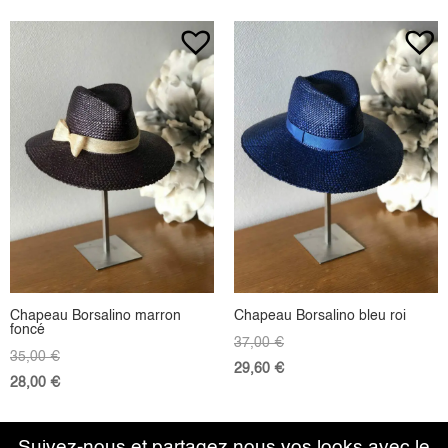
Chapeau Borsalino marron
Chapeau Borsalino bleu roi
foncé
37,00
€
35,00
€
29,60
€
28,00
€
Suivez-nous et partagez nous vos looks avec le