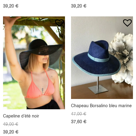
39,20
€
39,20
€
Chapeau Borsalino bleu marine
47,00
€
Capeline d’été noir
37,60
€
49,00
€
39,20
€