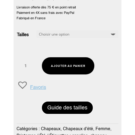
Livraison offerte dès 75 € en point retrait
Paiement en 4X sans frais avec PayPal
Fabriqué en France
Tailles
quantité
AJOUTER AU PANIER
de
Chapeau
capeline
Favoris
souple
à
larges
Guide des tailles
bords
en
paille
Catégories :
Chapeaux
,
Chapeaux d'été
,
Femme
,