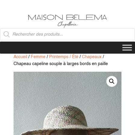
Recherche
de
produits
Accueil
/
Femme
/
Printemps / Été
/
Chapeaux
/
Chapeau capeline souple à larges bords en paille