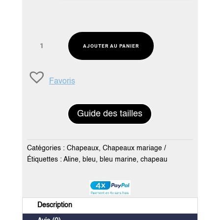
quantité
AJOUTER AU PANIER
de
Chapeau
mariage
Favoris
bleu
marine
-
Guide des tailles
Création
Aline
Catégories :
Chapeaux
,
Chapeaux mariage
Étiquettes :
Aline
,
bleu
,
bleu marine
,
chapeau
Description