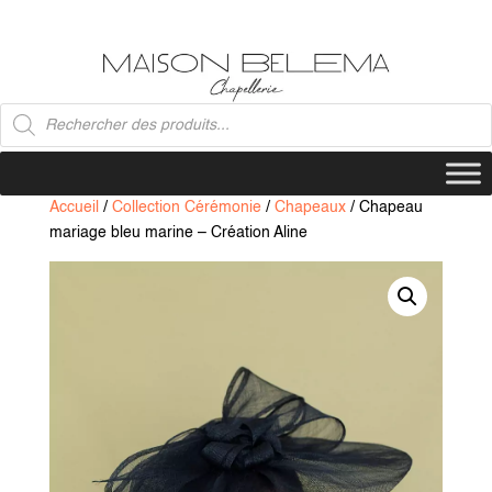
Recherche
de
produits
Accueil
/
Collection Cérémonie
/
Chapeaux
/ Chapeau
mariage bleu marine – Création Aline