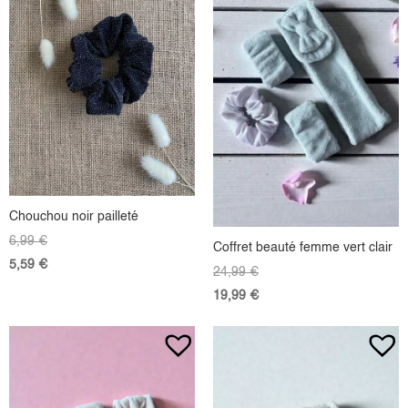
Chouchou noir pailleté
6,99
€
Coffret beauté femme vert clair
5,59
€
24,99
€
19,99
€