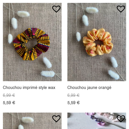
Chouchou imprimé style wax
Chouchou jaune orangé
6,99
€
6,99
€
5,59
€
5,59
€